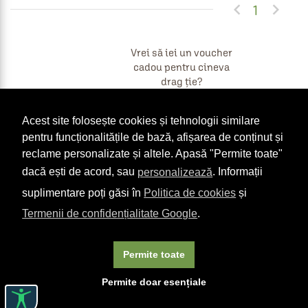


1
Vrei să iei un voucher
cadou pentru cineva
drag ție?
Acest site folosește cookies și tehnologii similare
COMANDĂ-L AICI
pentru funcționalitățile de bază, afișarea de conținut și
reclame personalizate și altele. Apasă "Permite toate"
dacă ești de acord, sau
personalizează
. Informații
suplimentare poți găsi în
Politica de cookies
și
Termenii de confidențialitate Google
.
Permite toate
Permite doar esențiale
Termeni & condiții
Politică Cookie-uri
ANPC