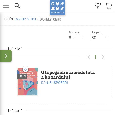


CARTURESTI.RO
DANIEL SPOERRI
Sortare
Pe pagină
Smart
30
1 - 1 din 1



1
favorite_border
O topografie anecdotata
a hazardului
LOGIN
DANIEL SPOERRI
1 - 1 din 1