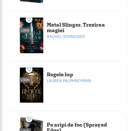
favorite_border
Metal Slinger. Trezirea
magiei
LOGIN
RACHEL SCHNEIDER
favorite_border
Regele lup
LOGIN
LAUREN PALPHREYMAN
favorite_border
Pe aripi de foc (Sprayed
Edge)