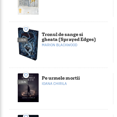
favorite_border
Tronul de sange si
gheata (Sprayed Edges)
LOGIN
MARION BLACKWOOD
favorite_border
Pe urmele mortii
LOGIN
IOANA CHIRILA
favorite_border