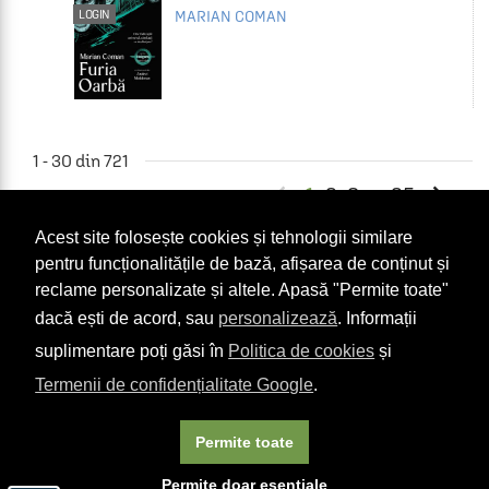
LOGIN
MARIAN COMAN
1 - 30 din 721


1
2
3
25
...
Acest site folosește cookies și tehnologii similare
Vrei să iei un voucher
pentru funcționalitățile de bază, afișarea de conținut și
cadou pentru cineva
reclame personalizate și altele. Apasă "Permite toate"
drag ție?
dacă ești de acord, sau
personalizează
. Informații
suplimentare poți găsi în
Politica de cookies
și
Termenii de confidențialitate Google
.
COMANDĂ-L AICI
Permite toate
Permite doar esențiale