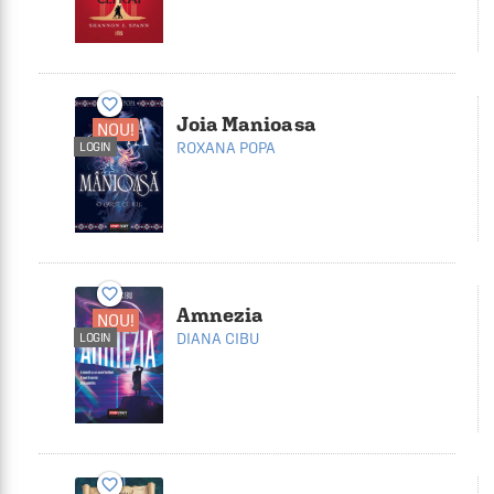
favorite_border
Joia Manioasa
NOU!
ROXANA POPA
LOGIN
favorite_border
Amnezia
NOU!
DIANA CIBU
LOGIN
favorite_border