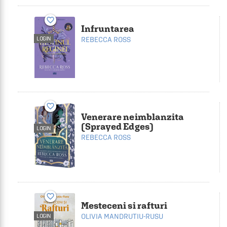
favorite_border
Infruntarea
LOGIN
REBECCA ROSS
favorite_border
Venerare neimblanzita
(Sprayed Edges)
LOGIN
REBECCA ROSS
favorite_border
Mesteceni si rafturi
OLIVIA MANDRUTIU-RUSU
LOGIN