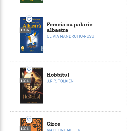
favorite_border
Femeia cu palarie
albastra
LOGIN
OLIVIA MANDRUTIU-RUSU
favorite_border
Hobbitul
J.R.R. TOLKIEN
LOGIN
favorite_border
Circe
LOGIN
MADELINE MILLER