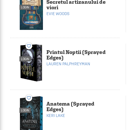
Secretul artizanului de
viori
LOGIN
EVIE WOODS
favorite_border
Printul Noptii (Sprayed
Edges)
LOGIN
LAUREN PALPHREYMAN
favorite_border
Anatema (Sprayed
Edges)
LOGIN
KERI LAKE