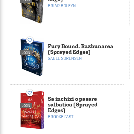
LOGIN
BRIAR BOLEYN
favorite_border
Fury Bound. Razbunarea
(Sprayed Edges)
LOGIN
SABLE SORENSEN
favorite_border
Sa inchizi o pasare
salbatica (Sprayed
LOGIN
Edges)
BROOKE FAST