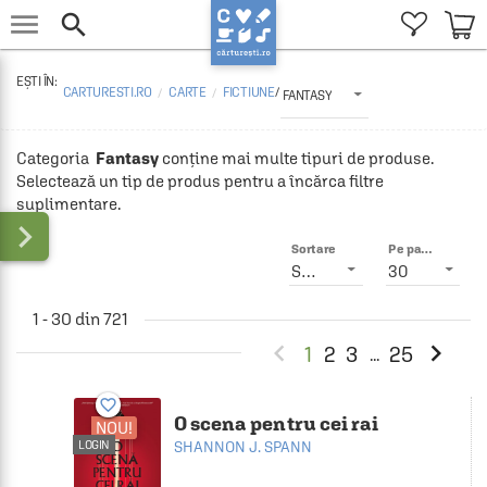


CARTURESTI.RO
CARTE
FICTIUNE
/
FANTASY
Categoria 
 Fantasy
 conține mai multe tipuri de produse. 
Selectează un tip de produs pentru a încărca filtre 
suplimentare.

Sortare
Pe pagină
Smart
30
1 - 30 din 721


1
2
3
25
...
favorite_border
O scena pentru cei rai
NOU!
LOGIN
SHANNON J. SPANN