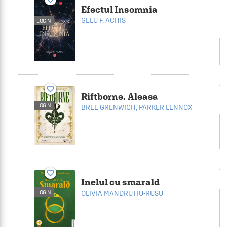
Efectul Insomnia
GELU F. ACHIS
LOGIN
favorite_border
Riftborne. Aleasa
LOGIN
BREE GRENWICH
,
PARKER LENNOX
favorite_border
Inelul cu smarald
OLIVIA MANDRUTIU-RUSU
LOGIN