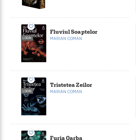
favorite_border
Fluviul Soaptelor
LOGIN
MARIAN COMAN
favorite_border
Tristetea Zeilor
LOGIN
MARIAN COMAN
favorite_border
Furia Oarba