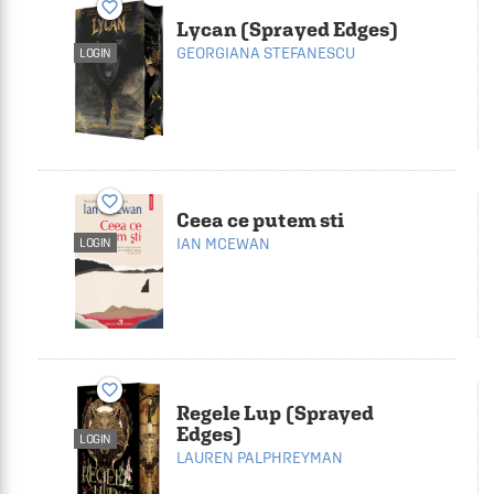
favorite_border
Lycan (Sprayed Edges)
GEORGIANA STEFANESCU
LOGIN
favorite_border
Ceea ce putem sti
IAN MCEWAN
LOGIN
favorite_border
Regele Lup (Sprayed
Edges)
LOGIN
LAUREN PALPHREYMAN