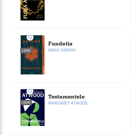
favorite_border
Fundatia
ISAAC ASIMOV
LOGIN
favorite_border
Testamentele
MARGARET ATWOOD
LOGIN