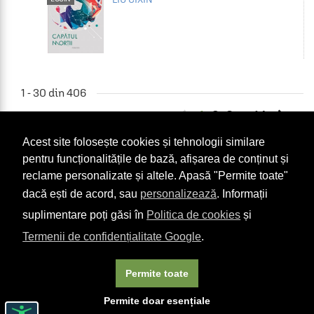
1 - 30 din 406


1
2
3
14
...
Acest site folosește cookies și tehnologii similare
Vrei să iei un voucher
pentru funcționalitățile de bază, afișarea de conținut și
cadou pentru cineva
reclame personalizate și altele. Apasă "Permite toate"
drag ție?
dacă ești de acord, sau
personalizează
. Informații
suplimentare poți găsi în
Politica de cookies
și
Termenii de confidențialitate Google
.
COMANDĂ-L AICI
Permite toate
Permite doar esențiale
Termeni & condiții
Politică Cookie-uri
ANPC