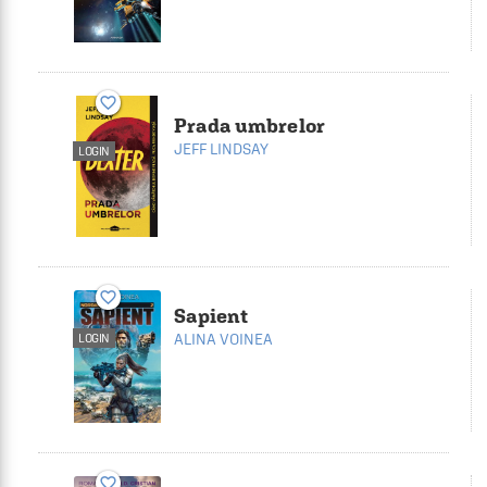
favorite_border
Prada umbrelor
JEFF LINDSAY
LOGIN
favorite_border
Sapient
ALINA VOINEA
LOGIN
favorite_border