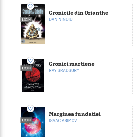
favorite_border
Cronicile din Orianthe
DAN NINOIU
LOGIN
favorite_border
Cronici martiene
LOGIN
RAY BRADBURY
favorite_border
Marginea fundatiei
ISAAC ASIMOV
LOGIN