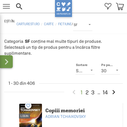


CARTURESTI.RO
CARTE
FICTIUNE
/
SF
Categoria 
 SF
 conține mai multe tipuri de produse. 
Selectează un tip de produs pentru a încărca filtre 
suplimentare.

Sortare
Pe pagină
Smart
30
1 - 30 din 406


1
2
3
14
...
favorite_border
Copiii memoriei
LOGIN
ADRIAN TCHAIKOVSKY