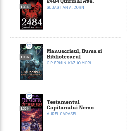
2484 Quirinal Ave.
LOGIN
SEBASTIAN A. CORN
favorite_border
Manuscrisul, Bursa si
Bibliotecarul
LOGIN
G.P. ERMIN
,
KAZUO MORI
favorite_border
Testamentul
Capitanului Nemo
LOGIN
AUREL CARASEL