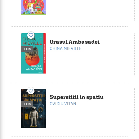
favorite_border
Orasul Ambasadei
CHINA MIEVILLE
LOGIN
favorite_border
Superstitii in spatiu
OVIDIU VITAN
LOGIN