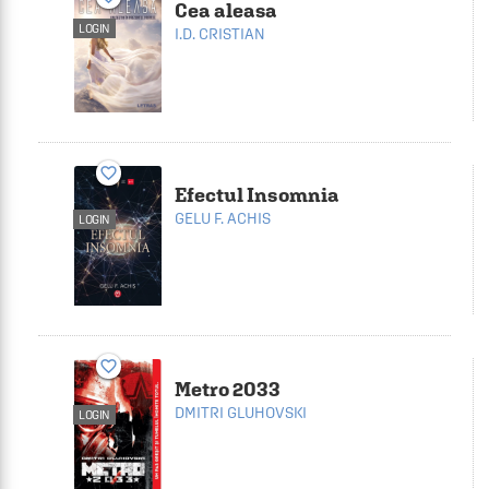
Cea aleasa
LOGIN
I.D. CRISTIAN
favorite_border
Efectul Insomnia
GELU F. ACHIS
LOGIN
favorite_border
Metro 2033
DMITRI GLUHOVSKI
LOGIN