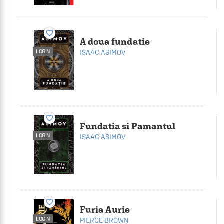
favorite_border
A doua fundatie
ISAAC ASIMOV
LOGIN
favorite_border
Fundatia si Pamantul
LOGIN
ISAAC ASIMOV
favorite_border
Furia Aurie
LOGIN
PIERCE BROWN