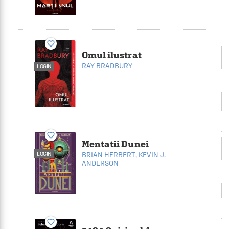
favorite_border
Omul ilustrat
RAY BRADBURY
LOGIN
favorite_border
Mentatii Dunei
LOGIN
BRIAN HERBERT
,
KEVIN J.
ANDERSON
favorite_border