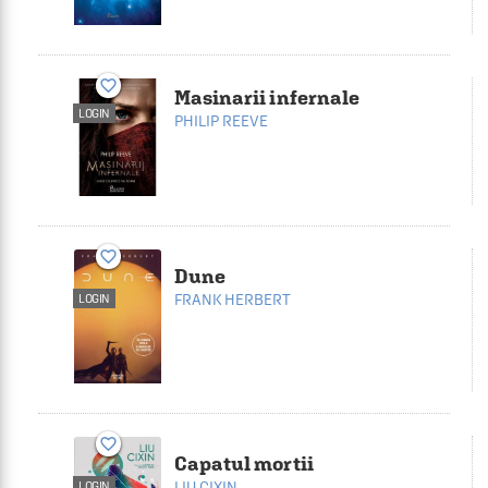
favorite_border
Masinarii infernale
LOGIN
PHILIP REEVE
favorite_border
Dune
FRANK HERBERT
LOGIN
favorite_border
Capatul mortii
LIU CIXIN
LOGIN