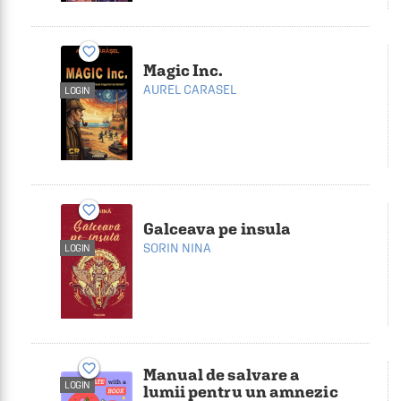
favorite_border
Magic Inc.
AUREL CARASEL
LOGIN
favorite_border
Galceava pe insula
SORIN NINA
LOGIN
favorite_border
Manual de salvare a
LOGIN
lumii pentru un amnezic